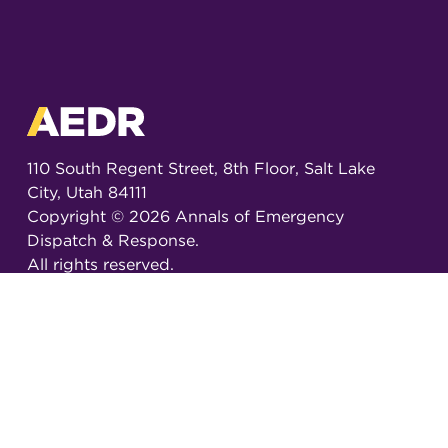
110 South Regent Street, 8th Floor, Salt Lake
City, Utah 84111
Copyright ©
2026
Annals of Emergency
Dispatch & Response.
All rights reserved.
ISSN 2326-6848 (Online)
ISSN 2326-6856 (Print)
Email:
AEDRjournal@emergencydispatch.org